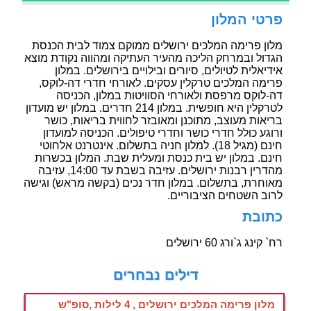
פרטי המלון
מלון פרימה המלכים ירושלים ממוקם צמוד לבית הכנסת
הגדול ובמרחק הליכה מהעיר העתיקה ומהווה נקודת מוצא
אידיאלית לטיולים, סיורים ובילויים בירושלים. במלון
פרימה המלכים טרקלין עסקים. לאורחי חדרי דה-לוקס,
דה-לוקס מרפסת ולאורחי הסוויטות במלון, הכניסה
לטרקלין היא חופשית. במלון 214 חדרים. במלון יש מועדון
בריאות מעוצב, מתוכנן ומאובזר לחווית בריאות, כושר
ורוגע כולל חדרי כושר וחדרי טיפולים. הכניסה למועדון
חינם (מגיל 18). למלון חניה בתשלום. אינטרנט אלחוטי
חינם. במלון יש בית כנסת ומעלית שבת. המלון בכשרות
מהדרין רבנות ירושלים. עזיבה בשבת עד 14:00, עזיבה
מאוחרת, בתשלום. במלון חדר נכים (בקשה מראש) וגישה
לרוב השטחים הציבוריים.
כתובת
רח` קינג ג`ורג 60 ירושלים
דילים נבחרים
מלון פרימה המלכים ירושלים , 4 לילות ,סופ"ש