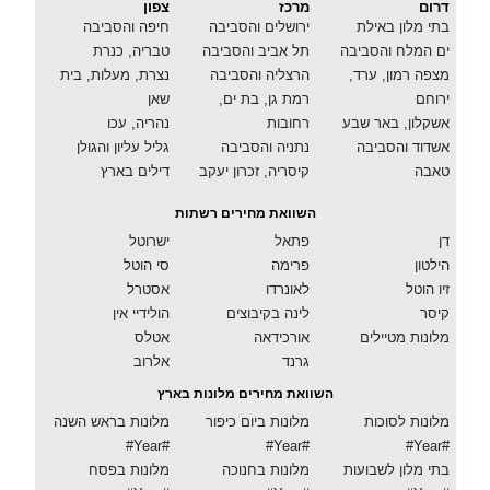
דרום
מרכז
צפון
בתי מלון באילת
ירושלים והסביבה
חיפה והסביבה
ים המלח והסביבה
תל אביב והסביבה
טבריה, כנרת
מצפה רמון, ערד,
הרצליה והסביבה
נצרת, מעלות, בית
ירוחם
רמת גן, בת ים,
שאן
אשקלון, באר שבע
רחובות
נהריה, עכו
אשדוד והסביבה
נתניה והסביבה
גליל עליון והגולן
טאבה
קיסריה, זכרון יעקב
דילים בארץ
השוואת מחירים רשתות
דן
פתאל
ישרוטל
הילטון
פרימה
סי הוטל
זיו הוטל
לאונרדו
אסטרל
קיסר
לינה בקיבוצים
הולידיי אין
מלונות מטיילים
אורכידאה
אטלס
גרנד
אלרוב
השוואת מחירים מלונות בארץ
מלונות לסוכות
מלונות ביום כיפור
מלונות בראש השנה
#Year#
#Year#
#Year#
בתי מלון לשבועות
מלונות בחנוכה
מלונות בפסח