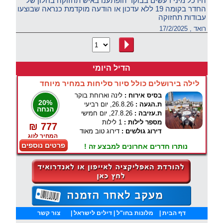
היו כל מיני רעשים בבוקר הופתענו באיש תחזוקה בחלון של
החדר בקומה 19 ללא עדכון או הודעה מוקדמת כנראה שבוצעו
עבודות תחזוקה
רואד , 17/2/2025
הדיל היומי
לילה בירושלים כולל סיור סליחות במחיר מיוחד
בסיס אירוח :
לינה וארוחת בוקר
20%
ת.הגעה :
26.8.26, יום רביעי
הנחה
ת.עזיבה :
27.8.26, יום חמישי
מספר לילות :
1 לילות
₪ 777
דירוג גולשים :
דירוג טוב מאוד
המחיר לזוג
פרטים נוספים
נותרו חדרים אחרונים למבצע זה !
דף הבית
|
מלונות בחו"ל
| דילים לישראל |
צור קשר