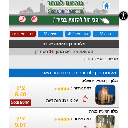
נגישות
טוב/ *3
טוב מאוד/ *4
מצויין/ *5
בחר תאריכים
מלונות דן בהזמנה ישירה
השוואת מחירים מתוך
16
רשת דן
חופשה בישראל
>
>
דן
מלונות בדן : 4 כוכבים - דירוג טוב מאוד
מלון דן בוטיק ירושלים
ציון
רמת אירוח :
8.40
על פי
197
חוות דעת
מלון המעיין נצרת
ציון
רמת אירוח :
9.07