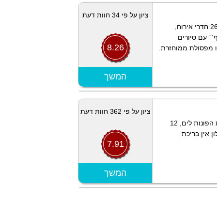
ציון על פי 34 חוות דעת
קיבוץ לוטן בערבה הדרומית. בבית ההארחה עם 26 חדרי אירוח,
אקו כיף`` עם סיורים
8.26
לו מפסולת ממוחזרת.
הצג מפה
המשך
ציון על פי 362 חוות דעת
מלון נופש משפחתי, עם 111 חדרים עם מרפסות הפונות לים, 12
ות, במלון אין בריכת
7.91
הצג מפה
המשך