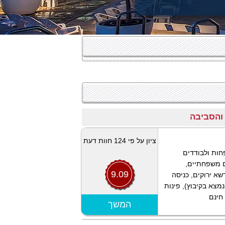
ציון על פי 124 חוות דעת
חות ולבודדים
ת נופש כפרי מתוכם 25 חדרים משפחתיים,
9.09
שא ירוקים, כניסה
נמצא בקיבוץ), פינות
 חינם
הצג מפה
המשך