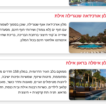
ון אורכידאה שנגרילה אילת
מלון אורכידאה אגף שנגרילה, שוכן בסמוך לשמור
עם חוף ים (לא צמוד) ושירותי חוף חינם, מסעדה
שחייה וג`קוזי חיצוני ברחבת הבריכה, בריכת שחיה
אינטרנט אלחוטי חינם בכול המלון.
ון איסלה בראון אילת
ממוקם בלב העיר הדרו
ומחוממת, מיטות שיזוף, שמשיות ופינות ישיבה, 
ליהנות מטיפולים זוגיים, סאונות וחדר כושר, מועד
קלאב לילדים, כשרות רבנות אילת ובית כנסת, חד
מראש. חניה תת קרקעית + חיצונית