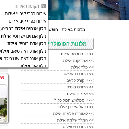
מקומות אירוח
אירוח כפרי קיבוץ אילות
אירוח כפרי קיבוץ לוטן
מלון אגמים
אילת
במבצע 
מלון אגמים ישרוטל
אילת
מלונ
מלון אדם בוטיק
אילת
מלונות הפופולריים באילת
מלון אורכידאה סיאם
אילת
מלונות
<<
דן פנורמה אילת
מלון אורכידאה שנגרילה
א
<<
אמריקנה אילת
מלון איב
אילת
<<
פליי אילת
מלון איסלה בראון
אילת
<<
הרודס פאלאס
אי
מלון אמריקנה
אילת
<<
יו קורל קלאב
<<
הרודס בוטיק
מלון אמריקנה
אילת
במחיר
<<
אגמים אילת
מלון אקויה
אילת
<<
יו ספלאש הכול כלול
מלון דירות אלמוגים
אילת
<<
רויאל גארדן אילת
מלון דן
אילת
<<
לאונרדו פלאזה אילת
מלון דן פנורמה
אילת
<<
המלך שלמה אילת
מלון המלך שלמה ב
אילת
<<
הרודס ויטאליס