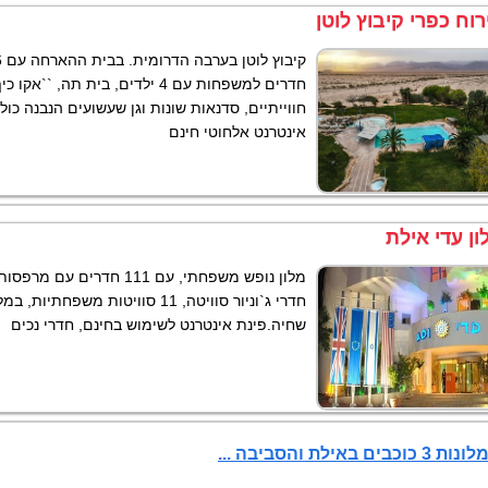
מבצע ישראכרט
רוח כפרי קיבוץ לוטן
ת
הכול כלול
לת
חדרים למשפחות עם 4 ילדים, בית תה, ``
חווייתיים, סדנאות שונות וגן שעשועים הנבנה כו
אינטרנט אלחוטי חינם
רשת פתאל
ון עדי אילת
כול כלול
אילת
ת
חדרי ג`וניור סוויטה, 11 סוויטות משפחתי
ישראכרט
שחיה.פינת אינטרנט לשימוש בחינם, חדרי נכים
אילת
וכבים באילת והסביבה ...