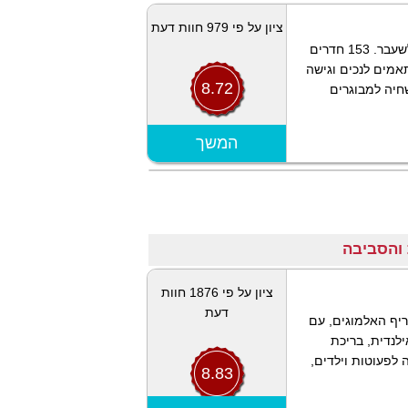
ציון על פי 979 חוות דעת
ממוקם בלב אזור הקניות, סמוך לשדה התעופה לשעבר. 153 חדרים
אמים לנכים וגישה
8.72
שחיה למבוגרים
הצג מפה
המשך
ציון על פי 1876 חוות
דעת
ריף האלמוגים, עם
ילנדית, בריכת
 לפעוטות וילדים,
8.83