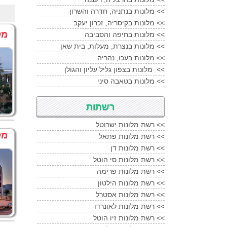
מלון לגונה הכול כלול
אילת
מלונות בנתניה, חדרה והשרון <<
מלון נווה (לשעבר נובה)
א
מלונות בקיסריה, זכרון יעקב <<
מלון נפטון
אילת
מל
מלונות בחיפה והסביבה <<
מלון ספורט קלאב
אילת
מלונות בנצרת, מעלות, בית שאן <<
מלון ספורט קלאב
אילת
במ
מלונות בעכו, נהריה <<
מלון עדי
אילת
מלונות בצפון גליל עליון והגולן <<
מלונות בטאבה סיני <<
מלון פליי
אילת
מלון פרימה מיוזיק
אילת
רשתות
מלון קומפורט
אילת
מלון קיסר פרימייר
אילת
רשת מלונות ישרוטל <<
מל
מלון רויאל ביץ
אילת
רשת מלונות פתאל <<
מלון רויאל ביץ
אילת
במבצ
רשת מלונות דן <<
רשת מלונות סי הוטל <<
מלון רויאל גארדן
אילת
רשת מלונות פרימה <<
מלון רויאל גארדן
אילת
במב
רשת מלונות הילטון <<
מלון ריביירה
אילת
רשת מלונות אסטרל <<
מלון ריביירה
אילת
במבצע 
רשת מלונות לאונרדו <<
רשת מלונות זיו הוטל <<