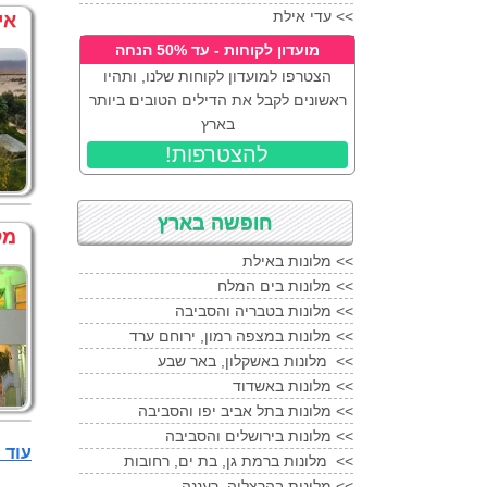
מלון המלך שלמה ב
אילת
ב
<<
עדי אילת
אי
מלון הרברט אורכידאה
איל
מועדון לקוחות - עד 50% הנחה
מלון הרברט סמואל ריף
אי
הצטרפו למועדון לקוחות שלנו, ותהיו
מלון הרודס בוטיק
אילת
ראשונים לקבל את הדילים הטובים ביותר
בארץ
מלון הרודס ויטאליס
אילת
!להצטרפות
מלון הרודס פאלאס
אילת
מלון וורט ב
אילת
מלון יו מגיק פאלאס
אילת
מ
חופשה בארץ
מל
מלון יו ספלאש (סאנרייז) ה
מלונות באילת <<
מלון יו קורל ביץ קלאב
איל
מלונות בים המלח <<
מלון ים סוף
אילת
מלונות בטבריה והסביבה <<
מלון ים סוף
אילת
במבצע 
מלונות במצפה רמון, ירוחם ערד <<
מלון לאונרדו פלאזה
אילת
מלונות באשקלון, באר שבע <<
מלון לאונרדו פריוילג
אילת
מלונות באשדוד <<
מלון לאונרדו קלאב
אילת
מלונות בתל אביב יפו והסביבה <<
מלונות בירושלים והסביבה <<
מלון לאונרדו רויאל ריזורט
עוד מלונות 3 כ
מלונות ברמת גן, בת ים, רחובות <<
מלון לגונה הכול כלול
אילת
מלונות בהרצליה, רעננה <<