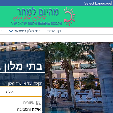
Select Language
דף הבית
|
בתי מלון בישראל
|
די
בתי מלון 
הקלד יעד או שם מלון
איזורים
מחוייבים למחירים זול
אילת
והסביבה
אצלינו המחירים כולל