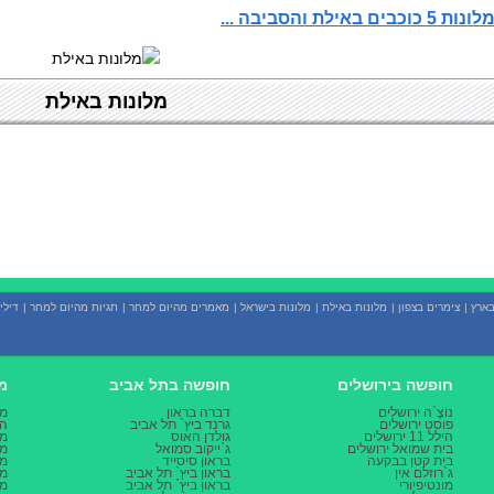
וכבים באילת והסביבה ...
מלונות באילת
ארץ
|
צימרים בצפון
|
מלונות באילת
|
מלונות בישראל
|
מאמרים מהיום למחר
|
תגיות מהיום למחר
|
דילי
חופשה בירושלים
חופשה בתל אביב
מ
נוֹצֶ`ה ירושלים
דברה בראון
מל
פוסט ירושלים
גרנד ביץ` תל אביב
הב
הילל 11 ירושלים
גולדן האוס
מל
בית שמואל ירושלים
ג`ייקוב סמואל
מל
בית קטן בבקעה
בראון סיסייד
מל
ג`רוזלם אין
בראון ביץ` תל אביב
מל
מונטיפיורי
בראון ביץ` תל אביב
מל