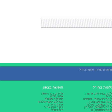
ם מהיום למחר
|
מלונות בחו"ל
לונות בחו"ל
חופשה בצפון
ונות בניו יורק, ארצות
אל-רום רמת-הגולן
רית
אלוני הבשן
ונות בבאטומי, גאורגיה
מטיילים מטולה
ונות בפראג, צ'כיה
מטיילים קיבוץ מלכיה
ונות בפוקט, תאילנד
אחוזת הירדן
ונות בפאפוס, קפריסין
ג`קוב נווה אטיב
ונות באתונה, יוון
בית בגליל