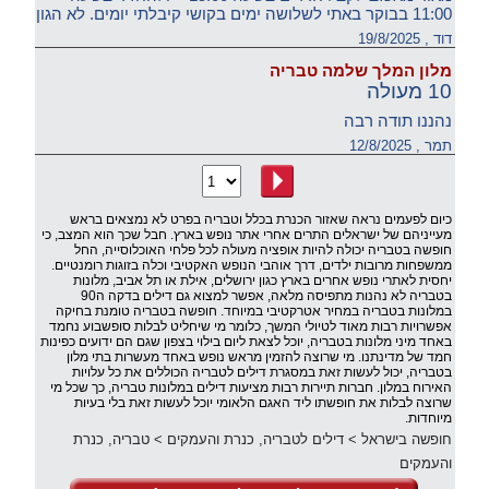
11:00 בבוקר באתי לשלושה ימים בקושי קיבלתי יומים. לא הגון
דוד , 19/8/2025
מלון המלך שלמה טבריה
10 מעולה
נהננו תודה רבה
תמר , 12/8/2025
כיום לפעמים נראה שאזור הכנרת בכלל וטבריה בפרט לא נמצאים בראש
מעייניהם של ישראלים התרים אחרי אתר נופש בארץ. חבל שכך הוא המצב, כי
חופשה בטבריה יכולה להיות אופציה מעולה לכל פלחי האוכלוסייה, החל
ממשפחות מרובות ילדים, דרך אוהבי הנופש האקטיבי וכלה בזוגות רומנטיים.
יחסית לאתרי נופש אחרים בארץ כגון ירושלים, אילת או תל אביב, מלונות
בטבריה לא נהנות מתפיסה מלאה, אפשר למצוא גם דילים בדקה ה90
במלונות בטבריה במחיר אטרקטיבי במיוחד. חופשה בטבריה טומנת בחיקה
אפשרויות רבות מאוד לטיולי המשך, כלומר מי שיחליט לבלות סופשבוע נחמד
באחד מיני מלונות בטבריה, יוכל לצאת ליום בילוי בצפון שגם הם ידועים כפינות
חמד של מדינתנו. מי שרוצה להזמין מראש נופש באחד מעשרות בתי מלון
בטבריה, יכול לעשות זאת במסגרת דילים לטבריה הכוללים את כל עלויות
האירוח במלון. חברות תיירות רבות מציעות דילים במלונות טבריה, כך שכל מי
שרוצה לבלות את חופשתו ליד האגם הלאומי יוכל לעשות זאת בלי בעיות
מיוחדות.
חופשה בישראל
>
דילים לטבריה, כנרת והעמקים
>
טבריה, כנרת
והעמקים