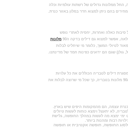
, החל ממלונות גדולים של רשתות עולמיות וכלה
חירים בהם ניתן למצוא חדר במלון באזור כנרת.
ל סיבות כאלה ואחרות, יחסית לאתרי נופש
לאה, אפשר למצוא גם
דילים בדקה ה90
מלונות
וד לטיולי המשך, כלומר מי שיחליט לבלות
יל, גולן) שגם הם ידועים כפינות חמד של מדינתנו.
במסגרת
דילים לטבריה
הכוללים את כל עלויות
ה
, כך שכל מי שרוצה לבלות את
וכנרת עצמה, הם מהמקומות היפים שיש בארץ.
לטבריה, לא יתעצל וימצא כוחות לעשות טיולים
רט ימי ימצא מה לעשות במהלך החופשה, גלישת
ויות רבות ומהנות ביותר.
לסוג החופשה, חופשה אקטיבית או חופשה