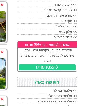
מלון גומא
טבריה
אי
<<
יו בוטיק כנרת
מלון גומא
טבריה
במבצע י
<<
לאונרדו קלאב טבריה
מלון גלי כנרת
טבריה
<<
נהרא אשדות יעקב
<<
חוף גיא
מלון המלך שלמה
טבריה
<<
רויאל פלאז`ה
מלון חוף גיא
טבריה
<<
מלון לביא
מלון יו בוטיק כנרת
טבריה
<<
קיסר פרימייר
מלון לאונרדו
טבריה
מועדון לקוחות - עד 50% הנחה
מלון לאונרדו פלאזה
טברי
הצטרפו למועדון לקוחות שלנו, ותהיו
אי
מלון לאונרדו קלאב הכול כ
ראשונים לקבל את הדילים הטובים ביותר
מלון לייק האוס
טבריה
בארץ
מלון סופיה כנרת
טבריה
!להצטרפות
מלון פרימה גליל
טבריה
מלון קיסר פרימייר
טבריה
חופשה בארץ
מלון רויאל פלאזה
טבריה
מלונות באילת <<
מלונות בים המלח <<
אי
מלונות בטבריה והסביבה <<