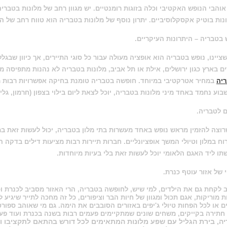
אוהבי הנופש האקטיבי וכלה בזוגות רומנטיים. יש מגוון רחב של
מלונות בטבריה
נות בוטיק אקסקלוסיביים. יתרון נוסף של
מלונות בטבריה
הוא טווח רחב של המ
 בטבריה
– היתרונות העיקריים.
שציינו,
נופש בטבריה
הוא אופציה מעולה עבור כל סוגי התיירים, אך כיוון שבגל
ם בארץ כגון ירושלים, אילת או תל אביב,
מלונות בטבריה
לא נהנות מתפיסה מ
יה
במחיר אטרקטיבי במיוחד.
חופשה בטבריה
טומנת בחיקה אפשרויות רבות מא
בוע נחמד באחד מיני
מלונות בטבריה
, יוכל לצאת ליום בילוי בצפון (חרמון, גל
ם לטבריה
.
רוצה להזמין מראש נופש באחד מעשרות
בתי מלון בטבריה
, יכול לעשות זאת 
וח במלון וטיולי המשך אופציונליים. חברות תיירות רבות מציעות
דילים בדקה ה90 מלונות בטברי
תו ליד האגם הלאומי יוכל לעשות זאת בלי בעיות מיוחדות.
י של אזור עוטף כנרת.
 לקחת גם את הילדים, למי שיש, לחופשה בטבריה, הרי האזור מסביב לכנרת 
ת מוריקות, אגם תכול ומגוון של חיות הבר וציפורים, כל זה מחכה לתייר שיגיע 
ים או לכל הפחות טיולי ג'יפים באזורים הסובבים את הימה. גם מי שאוהב ספו
 חתירה בקייקים, משחים שונים שמתקיימים פעמים רבות בשנה בכנרת ועוד פעיל
ה, בירת הגליל עם שפע מלונות המתאימים לכל דורש בהתאם לתקציבו ו