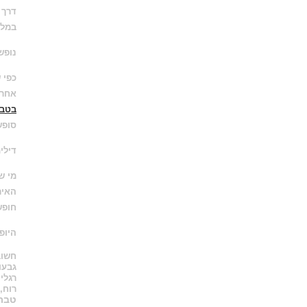
דרך 
במלו
נופש
כפי 
אחרי
בטבר
סופש
דילי
מי ש
האיר
חופש
היופ
חשוב
גבעו
רגלי
רוח,
טברי