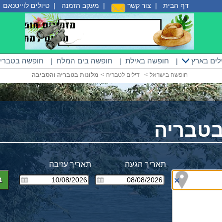
דף הבית
|
צור קשר
|
מעקב הזמנה
|
טיולים לוייטנאם
|
לים בארץ
חופשה באילת
חופשה בים המלח
חופשה בטברי
|
|
|
חופשה בישראל
<
דילים לטבריה
<
מלונות בטבריה והסביבה
בטבריה
תאריך הגעה
תאריך עזיבה
ב
ים
ים מע"מ