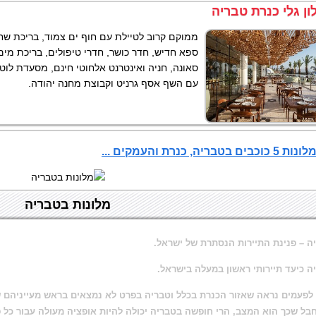
ון גלי כנרת טבריה
ממוקם קרוב לטיילת עם חוף ים צמוד, בריכת שחי
ספא חדיש, חדר כושר, חדרי טיפולים, בריכת מים
סאונה, חניה ואינטרנט אלחוטי חינם, מסעדת לוט
עם השף אסף גרניט וקבוצת מחנה יהודה.
בים בטבריה, כנרת והעמקים ...
מלונות בטבריה
ה – פנינת התיירות הנסתרת של ישראל
.
ה כיעד תיירותי ראשון במעלה בישראל.
 לפעמים נראה שאזור הכנרת בכלל וטבריה בפרט לא נמצאים בראש מעייניהם 
בל שכך הוא המצב, הרי
חופשה בטבריה
יכולה להיות אופציה מעולה עבור כל 