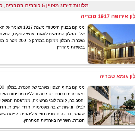
מלונות דירוג מצויין 5 כוכבים בטבריה, כנרת והעמקים
 אירופה 1917 טבריה
ממוקם בבניין היסטורי משנ
שלו. המלון המתאים לזוגות ואנשי עסקים, המעונ
נשכחת. המלון ממוקם במר
בכשרות מהדרין
ון גומא טבריה
ומאובזרים בסטנדרט גבוה וכוללים מרפסות הצופ
והסביבה, קומת לובי מרשימה, ממרפסת המשקיפ
לבילוי ונישות ישיבה מקסימות, חדרי ישיבות, חד
שאנטי, בריכה חיצונית חצי אולימפית. קיימת גי
הכנרת, השחייה באחריות המתרחץ.