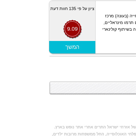
ציון על פי 135 חוות דעת
יה (בעונה) מרכז
 תרמו מינראליים,
9.09
ה בשיתוף קולינארי
הצג מפה
המשך
של אזרחי ישראל התרים אחרי אתר נופש בארץ.
פלחי האוכלוסייה, החל ממשפחות מרובות ילדים,