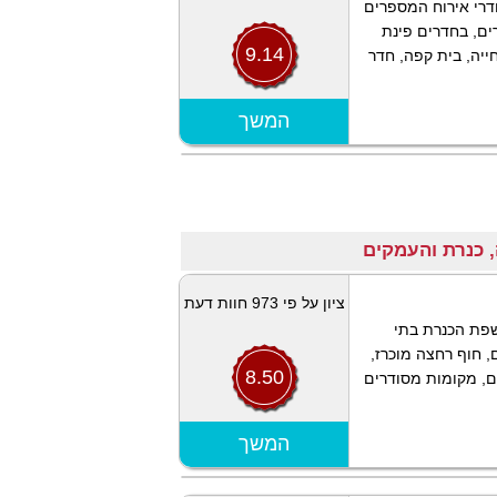
 בקיבוץ אשדות יעקב שבעמק הירדן, 44 חדרי אירוח המספרים
ים, בחדרים פינת
9.14
ייה, בית קפה, חדר
הצג מפה
המשך
ציון על פי 973 חוות דעת
שפת הכנרת בתי
, חוף רחצה מוכרז,
8.50
ם, מקומות מסודרים
הצג מפה
המשך