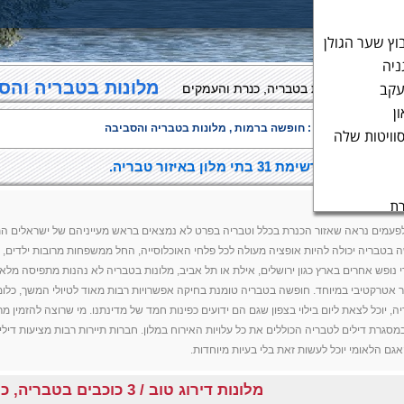
בוץ שער הגולן
ניה
מלונות בטבריה והס
עקב
מפה מלונות בטבריה, כנרת והעמקים
ן
ות בערים בסביבה :
חופשה ברמות
, מלונות בטבריה והסביבה
וויטות שלה
 בטבריה, רשימת 31 בתי מלון באיזור טבריה.
ת בטבריה
רת
סר
לפעמים נראה שאזור הכנרת בכלל וטבריה בפרט לא נמצאים בראש מעייניהם של ישראלים הת
 בטבריה יכולה להיות אופציה מעולה לכל פלחי האוכלוסייה, החל ממשפחות מרובות ילדים, דר
 אטרקטיבי במיוחד. חופשה בטבריה טומנת בחיקה אפשרויות רבות מאוד לטיולי המשך, כלומ
ה, יוכל לצאת ליום בילוי בצפון שגם הם ידועים כפינות חמד של מדינתנו. מי שרוצה להזמין 
מסגרת דילים לטבריה הכוללים את כל עלויות האירוח במלון. חברות תיירות רבות מציעות דיל
ה
אגם הלאומי יוכל לעשות זאת בלי בעיות מיוחדות.
מלונות דירוג טוב / 3 כוכבים בטבריה, כנרת והעמקים