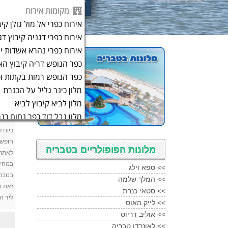
מקומות אירוח
אירוח כפרי אל מול גולן קי
אירוח כפרי דגניה קיבוץ דג
אירוח כפרי נהרא אשדות י
כפר הנופש דריה קיבוץ האו
מלונ
כפר הנופש רמות בקתות וס
מלון כינר גליל על הכנרת
מלונות
מלון לביא קיבוץ לביא
מלונו
מלון נבל דוד כפר נחום כנ
מלון נוף גינוסר קיבוץ גינו
כיום 
מלון סולאיה כנרת
חופשה
מלונות הפופולריים בטבריה
מלון סטאי כנרת
במחיר
<<
ספא וילג
מלון ספא וילג חמת גדר
בטברי
<<
המלך שלמה
מלון אירופה 1917
טבריה
זאת ב
<<
סטאי כנרת
מלון אסטוריה גליליי
טברי
ליד ה
<<
לייק האוס
מלון גייקוב
טבריה
<<
אוליב דריוס
מלון גולן
טבריה
<<
לאונרדו טבריה