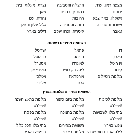
מצפה רמון, ערד,
הרצליה והסביבה
נצרת, מעלות, בית
ירוחם
רמת גן, בת ים,
שאן
אשקלון, באר שבע
רחובות
נהריה, עכו
אשדוד והסביבה
נתניה והסביבה
גליל עליון והגולן
טאבה
קיסריה, זכרון יעקב
דילים בארץ
השוואת מחירים רשתות
דן
פתאל
ישרוטל
הילטון
פרימה
סי הוטל
זיו הוטל
לאונרדו
אסטרל
קיסר
לינה בקיבוצים
הולידיי אין
מלונות מטיילים
אורכידאה
אטלס
גרנד
אלרוב
השוואת מחירים מלונות בארץ
מלונות לסוכות
מלונות ביום כיפור
מלונות בראש השנה
#Year#
#Year#
#Year#
בתי מלון לשבועות
מלונות בחנוכה
מלונות בפסח
#Year#
#Year#
#Year#
נופש בארץ
השוואת מחירים
בתי מלון הכל כלול
לילה אחד בסוף שבוע
מלונות בארץ
חופשה בארץ