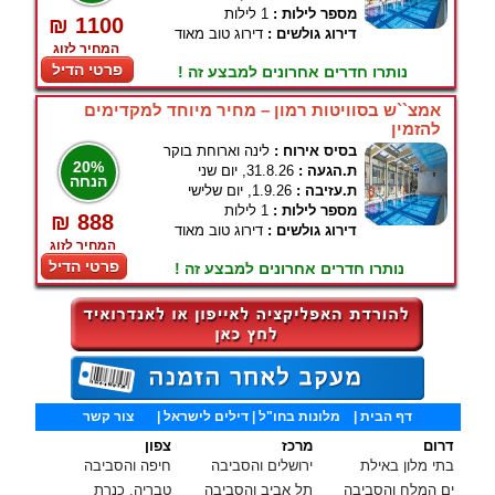
מספר לילות :
1 לילות
₪ 1100
דירוג גולשים :
דירוג טוב מאוד
המחיר לזוג
פרטי הדיל
נותרו חדרים אחרונים למבצע זה !
אמצ``ש בסוויטות רמון – מחיר מיוחד למקדימים
להזמין
בסיס אירוח :
לינה וארוחת בוקר
20%
ת.הגעה :
31.8.26, יום שני
הנחה
ת.עזיבה :
1.9.26, יום שלישי
מספר לילות :
1 לילות
₪ 888
דירוג גולשים :
דירוג טוב מאוד
המחיר לזוג
פרטי הדיל
נותרו חדרים אחרונים למבצע זה !
דף הבית
|
מלונות בחו"ל
| דילים לישראל |
צור קשר
דרום
מרכז
צפון
בתי מלון באילת
ירושלים והסביבה
חיפה והסביבה
ים המלח והסביבה
תל אביב והסביבה
טבריה, כנרת