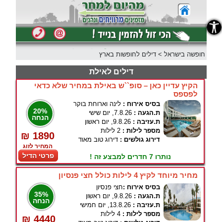
נגישות
חופשה בישראל
>
דילים לחופשות בארץ
דילים לאילת
הקיץ עדיין כאן – סופ``ש באילת במחיר שלא כדאי
לפספס
בסיס אירוח :
לינה וארוחת בוקר
20%
ת.הגעה :
7.8.26, יום שישי
הנחה
ת.עזיבה :
9.8.26, יום ראשון
מספר לילות :
2 לילות
₪ 1890
דירוג גולשים :
דירוג טוב מאוד
המחיר לזוג
פרטי הדיל
נותרו 7 חדרים למבצע זה !
מחיר מיוחד לקיץ 4 לילות כולל חצי פנסיון
בסיס אירוח :
חצי פנסיון
35%
ת.הגעה :
9.8.26, יום ראשון
הנחה
ת.עזיבה :
13.8.26, יום חמישי
מספר לילות :
4 לילות
₪ 4440