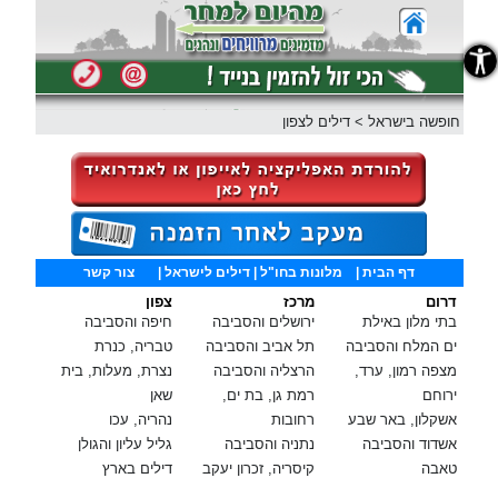
נגישות
חופשה בישראל
>
דילים לצפון
דף הבית
|
מלונות בחו"ל
| דילים לישראל |
צור קשר
דרום
מרכז
צפון
בתי מלון באילת
ירושלים והסביבה
חיפה והסביבה
ים המלח והסביבה
תל אביב והסביבה
טבריה, כנרת
מצפה רמון, ערד,
הרצליה והסביבה
נצרת, מעלות, בית
ירוחם
רמת גן, בת ים,
שאן
אשקלון, באר שבע
רחובות
נהריה, עכו
אשדוד והסביבה
נתניה והסביבה
גליל עליון והגולן
טאבה
קיסריה, זכרון יעקב
דילים בארץ