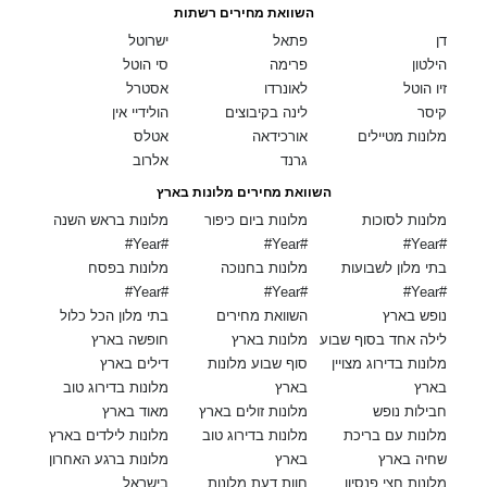
השוואת מחירים רשתות
דן
פתאל
ישרוטל
הילטון
פרימה
סי הוטל
זיו הוטל
לאונרדו
אסטרל
קיסר
לינה בקיבוצים
הולידיי אין
מלונות מטיילים
אורכידאה
אטלס
גרנד
אלרוב
השוואת מחירים מלונות בארץ
מלונות לסוכות
מלונות ביום כיפור
מלונות בראש השנה
#Year#
#Year#
#Year#
בתי מלון לשבועות
מלונות בחנוכה
מלונות בפסח
#Year#
#Year#
#Year#
נופש בארץ
השוואת מחירים
בתי מלון הכל כלול
לילה אחד בסוף שבוע
מלונות בארץ
חופשה בארץ
מלונות בדירוג מצויין
סוף שבוע מלונות
דילים בארץ
בארץ
בארץ
מלונות בדירוג טוב
חבילות נופש
מלונות זולים בארץ
מאוד בארץ
מלונות עם בריכת
מלונות בדירוג טוב
מלונות לילדים בארץ
שחיה בארץ
בארץ
מלונות ברגע האחרון
מלונות חצי פנסיון
חוות דעת מלונות
בישראל