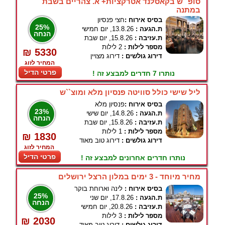
סופ``ש בקאסלנד אטרקציות+ א. צהריים בשבת
במתנה
בסיס אירוח :
חצי פנסיון
25%
ת.הגעה :
13.8.26, יום חמישי
הנחה
ת.עזיבה :
15.8.26, יום שבת
מספר לילות :
2 לילות
₪ 5330
דירוג גולשים :
דירוג מצויין
המחיר לזוג
פרטי הדיל
נותרו 7 חדרים למבצע זה !
ליל שישי כולל סוויטה פנסיון מלא ומוצ``ש
בסיס אירוח :
פנסיון מלא
23%
ת.הגעה :
14.8.26, יום שישי
הנחה
ת.עזיבה :
15.8.26, יום שבת
מספר לילות :
1 לילות
₪ 1830
דירוג גולשים :
דירוג טוב מאוד
המחיר לזוג
פרטי הדיל
נותרו חדרים אחרונים למבצע זה !
מחיר מיוחד - 3 ימים במלון הרצל ירושלים
בסיס אירוח :
לינה וארוחת בוקר
25%
ת.הגעה :
17.8.26, יום שני
הנחה
ת.עזיבה :
20.8.26, יום חמישי
מספר לילות :
3 לילות
₪ 2030
דירוג גולשים :
דירוג טוב מאוד