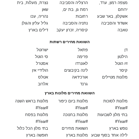
מצפה רמון, ערד,
הרצליה והסביבה
נצרת, מעלות, בית
ירוחם
רמת גן, בת ים,
שאן
אשקלון, באר שבע
רחובות
נהריה, עכו
אשדוד והסביבה
נתניה והסביבה
גליל עליון והגולן
טאבה
קיסריה, זכרון יעקב
דילים בארץ
השוואת מחירים רשתות
דן
פתאל
ישרוטל
הילטון
פרימה
סי הוטל
זיו הוטל
לאונרדו
אסטרל
קיסר
לינה בקיבוצים
הולידיי אין
מלונות מטיילים
אורכידאה
אטלס
גרנד
אלרוב
השוואת מחירים מלונות בארץ
מלונות לסוכות
מלונות ביום כיפור
מלונות בראש השנה
#Year#
#Year#
#Year#
בתי מלון לשבועות
מלונות בחנוכה
מלונות בפסח
#Year#
#Year#
#Year#
נופש בארץ
השוואת מחירים
בתי מלון הכל כלול
לילה אחד בסוף שבוע
מלונות בארץ
חופשה בארץ