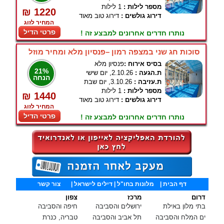
מספר לילות :
1 לילות
₪ 1220
דירוג גולשים :
דירוג טוב מאוד
המחיר לזוג
פרטי הדיל
נותרו חדרים אחרונים למבצע זה !
סוכות חג שני במצפה רמון –פנסיון מלא ומחיר מוזל
בסיס אירוח :
פנסיון מלא
21%
ת.הגעה :
2.10.26, יום שישי
הנחה
ת.עזיבה :
3.10.26, יום שבת
מספר לילות :
1 לילות
₪ 1440
דירוג גולשים :
דירוג טוב מאוד
המחיר לזוג
פרטי הדיל
נותרו חדרים אחרונים למבצע זה !
דף הבית
|
מלונות בחו"ל
| דילים לישראל |
צור קשר
דרום
מרכז
צפון
בתי מלון באילת
ירושלים והסביבה
חיפה והסביבה
ים המלח והסביבה
תל אביב והסביבה
טבריה, כנרת