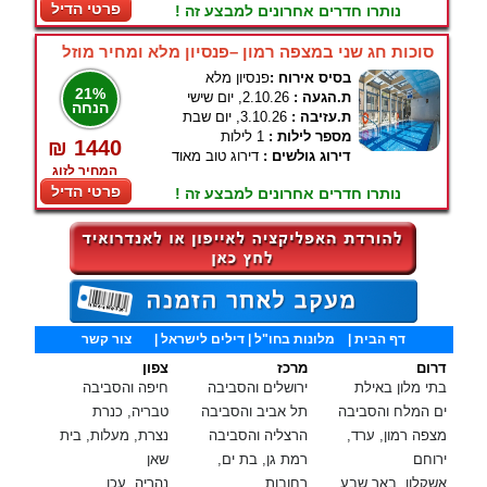
פרטי הדיל
נותרו חדרים אחרונים למבצע זה !
סוכות חג שני במצפה רמון –פנסיון מלא ומחיר מוזל
בסיס אירוח :
פנסיון מלא
21%
ת.הגעה :
2.10.26, יום שישי
הנחה
ת.עזיבה :
3.10.26, יום שבת
מספר לילות :
1 לילות
₪ 1440
דירוג גולשים :
דירוג טוב מאוד
המחיר לזוג
פרטי הדיל
נותרו חדרים אחרונים למבצע זה !
דף הבית
|
מלונות בחו"ל
| דילים לישראל |
צור קשר
דרום
מרכז
צפון
בתי מלון באילת
ירושלים והסביבה
חיפה והסביבה
ים המלח והסביבה
תל אביב והסביבה
טבריה, כנרת
מצפה רמון, ערד,
הרצליה והסביבה
נצרת, מעלות, בית
ירוחם
רמת גן, בת ים,
שאן
אשקלון, באר שבע
רחובות
נהריה, עכו