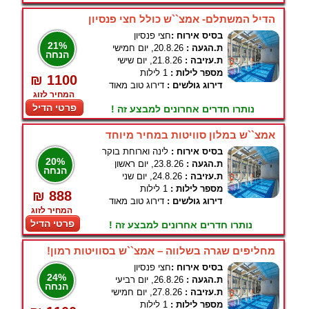
הדיל המשתלם- אמצ``ש כולל חצי פנסיון
בסיס אירוח :
חצי פנסיון
21%
ת.הגעה :
20.8.26, יום חמישי
הנחה
ת.עזיבה :
21.8.26, יום שישי
מספר לילות :
1 לילות
₪ 1100
דירוג גולשים :
דירוג טוב מאוד
המחיר לזוג
פרטי הדיל
נותרו חדרים אחרונים למבצע זה !
אמצ``ש במלון סוויטות במחיר מיוחד
בסיס אירוח :
לינה וארוחת בוקר
20%
ת.הגעה :
23.8.26, יום ראשון
הנחה
ת.עזיבה :
24.8.26, יום שני
מספר לילות :
1 לילות
₪ 888
דירוג גולשים :
דירוג טוב מאוד
המחיר לזוג
פרטי הדיל
נותרו חדרים אחרונים למבצע זה !
מחליפים שגרה בשלווה – אמצ``ש בסוויטות רמון!
בסיס אירוח :
חצי פנסיון
24%
ת.הגעה :
26.8.26, יום רביעי
הנחה
ת.עזיבה :
27.8.26, יום חמישי
מספר לילות :
1 לילות