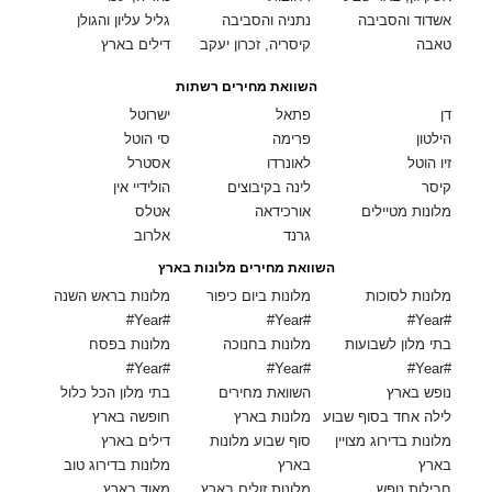
אשדוד והסביבה
נתניה והסביבה
גליל עליון והגולן
טאבה
קיסריה, זכרון יעקב
דילים בארץ
השוואת מחירים רשתות
דן
פתאל
ישרוטל
הילטון
פרימה
סי הוטל
זיו הוטל
לאונרדו
אסטרל
קיסר
לינה בקיבוצים
הולידיי אין
מלונות מטיילים
אורכידאה
אטלס
גרנד
אלרוב
השוואת מחירים מלונות בארץ
מלונות לסוכות
מלונות ביום כיפור
מלונות בראש השנה
#Year#
#Year#
#Year#
בתי מלון לשבועות
מלונות בחנוכה
מלונות בפסח
#Year#
#Year#
#Year#
נופש בארץ
השוואת מחירים
בתי מלון הכל כלול
לילה אחד בסוף שבוע
מלונות בארץ
חופשה בארץ
מלונות בדירוג מצויין
סוף שבוע מלונות
דילים בארץ
בארץ
בארץ
מלונות בדירוג טוב
חבילות נופש
מלונות זולים בארץ
מאוד בארץ