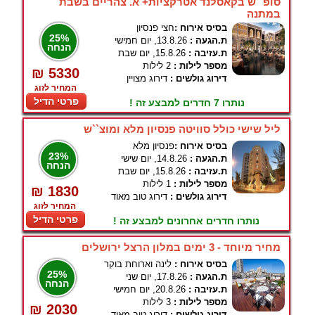
סופ``ש בקאסלנד אטרקציות+ א. צהריים בשבת
במתנה
בסיס אירוח :
חצי פנסיון
25%
ת.הגעה :
13.8.26, יום חמישי
הנחה
ת.עזיבה :
15.8.26, יום שבת
מספר לילות :
2 לילות
₪ 5330
דירוג גולשים :
דירוג מצויין
המחיר לזוג
פרטי הדיל
נותרו 7 חדרים למבצע זה !
ליל שישי כולל סוויטה פנסיון מלא ומוצ``ש
בסיס אירוח :
פנסיון מלא
23%
ת.הגעה :
14.8.26, יום שישי
הנחה
ת.עזיבה :
15.8.26, יום שבת
מספר לילות :
1 לילות
₪ 1830
דירוג גולשים :
דירוג טוב מאוד
המחיר לזוג
פרטי הדיל
נותרו חדרים אחרונים למבצע זה !
מחיר מיוחד - 3 ימים במלון הרצל ירושלים
בסיס אירוח :
לינה וארוחת בוקר
25%
ת.הגעה :
17.8.26, יום שני
הנחה
ת.עזיבה :
20.8.26, יום חמישי
מספר לילות :
3 לילות
₪ 2030
דירוג גולשים :
דירוג טוב מאוד