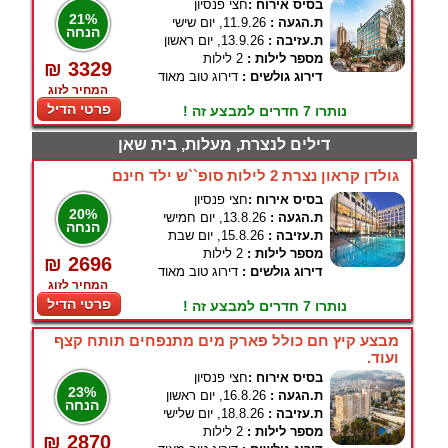
בסיס אירוח :
חצי פנסיון
21%
ת.הגעה :
11.9.26, יום שישי
הנחה
ת.עזיבה :
13.9.26, יום ראשון
מספר לילות :
2 לילות
₪ 3329
דירוג גולשים :
דירוג טוב מאוד
המחיר לזוג
פרטי הדיל
נותרו 7 חדרים למבצע זה !
דילים לנצרת, מעלות, בית שאן
גולדן קראון נצרת 2 לילות סופ``ש ילד חינם
בסיס אירוח :
חצי פנסיון
20%
ת.הגעה :
13.8.26, יום חמישי
הנחה
ת.עזיבה :
15.8.26, יום שבת
מספר לילות :
2 לילות
₪ 2696
דירוג גולשים :
דירוג טוב מאוד
המחיר לזוג
פרטי הדיל
נותרו 7 חדרים למבצע זה !
מבצע קיץ חם כולל פארק מים מתנפחים תותח קצף
ועוד.
בסיס אירוח :
חצי פנסיון
23%
ת.הגעה :
16.8.26, יום ראשון
הנחה
ת.עזיבה :
18.8.26, יום שלישי
מספר לילות :
2 לילות
₪ 2870