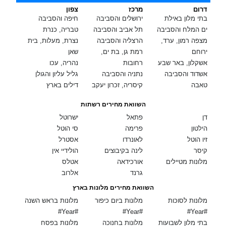
דרום
מרכז
צפון
בתי מלון באילת
ירושלים והסביבה
חיפה והסביבה
ים המלח והסביבה
תל אביב והסביבה
טבריה, כנרת
מצפה רמון, ערד,
הרצליה והסביבה
נצרת, מעלות, בית
ירוחם
רמת גן, בת ים,
שאן
אשקלון, באר שבע
רחובות
נהריה, עכו
אשדוד והסביבה
נתניה והסביבה
גליל עליון והגולן
טאבה
קיסריה, זכרון יעקב
דילים בארץ
השוואת מחירים רשתות
דן
פתאל
ישרוטל
הילטון
פרימה
סי הוטל
זיו הוטל
לאונרדו
אסטרל
קיסר
לינה בקיבוצים
הולידיי אין
מלונות מטיילים
אורכידאה
אטלס
גרנד
אלרוב
השוואת מחירים מלונות בארץ
מלונות לסוכות
מלונות ביום כיפור
מלונות בראש השנה
#Year#
#Year#
#Year#
בתי מלון לשבועות
מלונות בחנוכה
מלונות בפסח