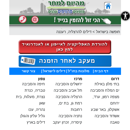
נגישות
חופשה בישראל
>
דילים להרצליה, רעננה
דף הבית
|
מלונות בחו"ל
| דילים לישראל |
צור קשר
דרום
מרכז
צפון
בתי מלון באילת
ירושלים והסביבה
חיפה והסביבה
ים המלח והסביבה
תל אביב והסביבה
טבריה, כנרת
מצפה רמון, ערד,
הרצליה והסביבה
נצרת, מעלות, בית
ירוחם
רמת גן, בת ים,
שאן
אשקלון, באר שבע
רחובות
נהריה, עכו
אשדוד והסביבה
נתניה והסביבה
גליל עליון והגולן
טאבה
קיסריה, זכרון יעקב
דילים בארץ