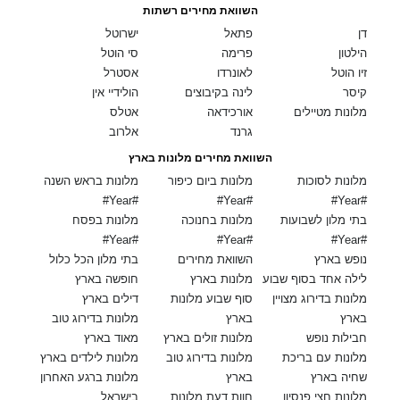
השוואת מחירים רשתות
דן
פתאל
ישרוטל
הילטון
פרימה
סי הוטל
זיו הוטל
לאונרדו
אסטרל
קיסר
לינה בקיבוצים
הולידיי אין
מלונות מטיילים
אורכידאה
אטלס
גרנד
אלרוב
השוואת מחירים מלונות בארץ
מלונות לסוכות
מלונות ביום כיפור
מלונות בראש השנה
#Year#
#Year#
#Year#
בתי מלון לשבועות
מלונות בחנוכה
מלונות בפסח
#Year#
#Year#
#Year#
נופש בארץ
השוואת מחירים
בתי מלון הכל כלול
לילה אחד בסוף שבוע
מלונות בארץ
חופשה בארץ
מלונות בדירוג מצויין
סוף שבוע מלונות
דילים בארץ
בארץ
בארץ
מלונות בדירוג טוב
חבילות נופש
מלונות זולים בארץ
מאוד בארץ
מלונות עם בריכת
מלונות בדירוג טוב
מלונות לילדים בארץ
שחיה בארץ
בארץ
מלונות ברגע האחרון
מלונות חצי פנסיון
חוות דעת מלונות
בישראל