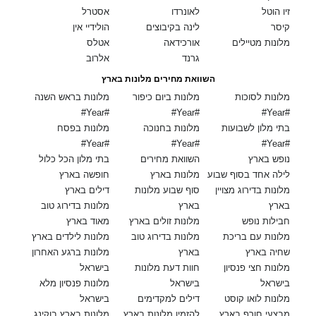
זיו הוטל
לאונרדו
אסטרל
קיסר
לינה בקיבוצים
הולידיי אין
מלונות מטיילים
אורכידאה
אטלס
גרנד
אלרוב
השוואת מחירים מלונות בארץ
מלונות לסוכות
מלונות ביום כיפור
מלונות בראש השנה
#Year#
#Year#
#Year#
בתי מלון לשבועות
מלונות בחנוכה
מלונות בפסח
#Year#
#Year#
#Year#
נופש בארץ
השוואת מחירים
בתי מלון הכל כלול
לילה אחד בסוף שבוע
מלונות בארץ
חופשה בארץ
מלונות בדירוג מצויין
סוף שבוע מלונות
דילים בארץ
בארץ
בארץ
מלונות בדירוג טוב
חבילות נופש
מלונות זולים בארץ
מאוד בארץ
מלונות עם בריכת
מלונות בדירוג טוב
מלונות לילדים בארץ
שחיה בארץ
בארץ
מלונות ברגע האחרון
מלונות חצי פנסיון
חוות דעת מלונות
בישראל
בישראל
בישראל
מלונות פנסיון מלא
מלונות לואו קוסט
דילים למקדימים
בישראל
מבצעי חורף בארץ
להזמין מלונות בארץ
מלונות בארץ בוקינג