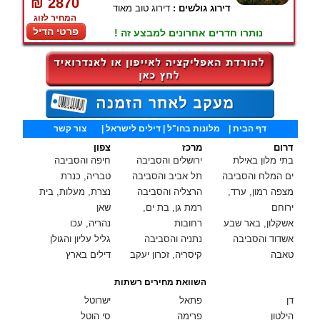
₪ 2870
דירוג גולשים :
דירוג טוב מאוד
המחיר לזוג
פרטי הדיל
נותרו חדרים אחרונים למבצע זה !
דף הבית
|
מלונות בחו"ל
| דילים לישראל |
צור קשר
דרום
מרכז
צפון
בתי מלון באילת
ירושלים והסביבה
חיפה והסביבה
ים המלח והסביבה
תל אביב והסביבה
טבריה, כנרת
מצפה רמון, ערד,
הרצליה והסביבה
נצרת, מעלות, בית
ירוחם
רמת גן, בת ים,
שאן
אשקלון, באר שבע
רחובות
נהריה, עכו
אשדוד והסביבה
נתניה והסביבה
גליל עליון והגולן
טאבה
קיסריה, זכרון יעקב
דילים בארץ
השוואת מחירים רשתות
דן
פתאל
ישרוטל
הילטון
פרימה
סי הוטל