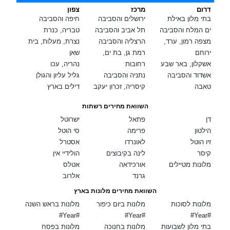
דרום
מרכז
צפון
בתי מלון באילת
ירושלים והסביבה
חיפה והסביבה
ים המלח והסביבה
תל אביב והסביבה
טבריה, כנרת
מצפה רמון, ערד,
הרצליה והסביבה
נצרת, מעלות, בית
ירוחם
רמת גן, בת ים,
שאן
אשקלון, באר שבע
רחובות
נהריה, עכו
אשדוד והסביבה
נתניה והסביבה
גליל עליון והגולן
טאבה
קיסריה, זכרון יעקב
דילים בארץ
השוואת מחירים רשתות
דן
פתאל
ישרוטל
הילטון
פרימה
סי הוטל
זיו הוטל
לאונרדו
אסטרל
קיסר
לינה בקיבוצים
הולידיי אין
מלונות מטיילים
אורכידאה
אטלס
גרנד
אלרוב
השוואת מחירים מלונות בארץ
מלונות לסוכות
מלונות ביום כיפור
מלונות בראש השנה
#Year#
#Year#
#Year#
בתי מלון לשבועות
מלונות בחנוכה
מלונות בפסח