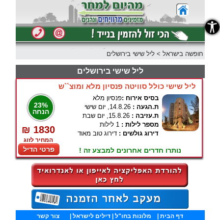
נגישות
חופשה בישראל
>
ליל שישי בירושלים
ליל שישי בירושלים
ליל שישי כולל סוויטה פנסיון מלא ומוצ``ש
בסיס אירוח :
פנסיון מלא
23%
ת.הגעה :
14.8.26, יום שישי
הנחה
ת.עזיבה :
15.8.26, יום שבת
מספר לילות :
1 לילות
₪ 1830
דירוג גולשים :
דירוג טוב מאוד
המחיר לזוג
פרטי הדיל
נותרו חדרים אחרונים למבצע זה !
דף הבית
|
מלונות בחו"ל
| דילים לישראל |
צור קשר