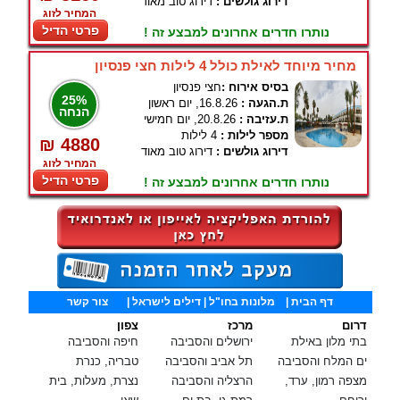
דירוג גולשים :
דירוג טוב מאוד
המחיר לזוג
פרטי הדיל
נותרו חדרים אחרונים למבצע זה !
מחיר מיוחד לאילת כולל 4 לילות חצי פנסיון
בסיס אירוח :
חצי פנסיון
25%
ת.הגעה :
16.8.26, יום ראשון
הנחה
ת.עזיבה :
20.8.26, יום חמישי
מספר לילות :
4 לילות
₪ 4880
דירוג גולשים :
דירוג טוב מאוד
המחיר לזוג
פרטי הדיל
נותרו חדרים אחרונים למבצע זה !
דף הבית
|
מלונות בחו"ל
| דילים לישראל |
צור קשר
דרום
מרכז
צפון
בתי מלון באילת
ירושלים והסביבה
חיפה והסביבה
ים המלח והסביבה
תל אביב והסביבה
טבריה, כנרת
מצפה רמון, ערד,
הרצליה והסביבה
נצרת, מעלות, בית