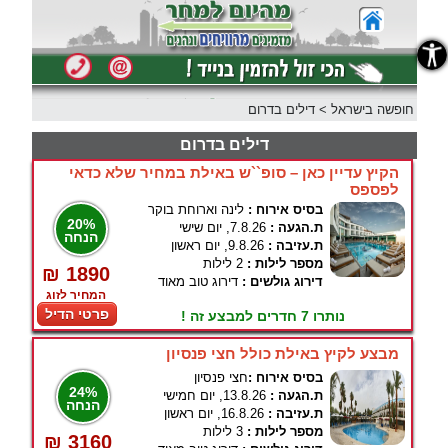
נגישות
חופשה בישראל
>
דילים בדרום
דילים בדרום
הקיץ עדיין כאן – סופ``ש באילת במחיר שלא כדאי
לפספס
בסיס אירוח :
לינה וארוחת בוקר
20%
ת.הגעה :
7.8.26, יום שישי
הנחה
ת.עזיבה :
9.8.26, יום ראשון
מספר לילות :
2 לילות
₪ 1890
דירוג גולשים :
דירוג טוב מאוד
המחיר לזוג
פרטי הדיל
נותרו 7 חדרים למבצע זה !
מבצע לקיץ באילת כולל חצי פנסיון
בסיס אירוח :
חצי פנסיון
24%
ת.הגעה :
13.8.26, יום חמישי
הנחה
ת.עזיבה :
16.8.26, יום ראשון
מספר לילות :
3 לילות
₪ 3160