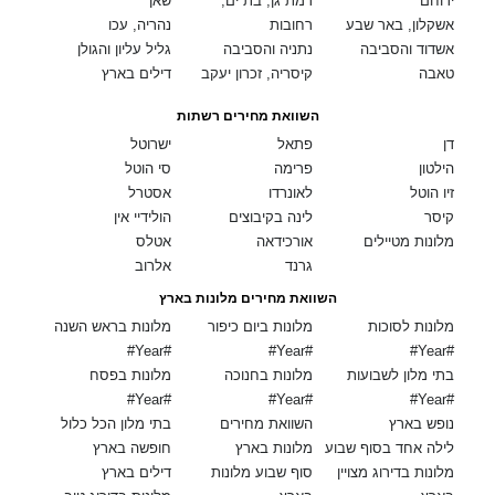
ירוחם
רמת גן, בת ים,
שאן
אשקלון, באר שבע
רחובות
נהריה, עכו
אשדוד והסביבה
נתניה והסביבה
גליל עליון והגולן
טאבה
קיסריה, זכרון יעקב
דילים בארץ
השוואת מחירים רשתות
דן
פתאל
ישרוטל
הילטון
פרימה
סי הוטל
זיו הוטל
לאונרדו
אסטרל
קיסר
לינה בקיבוצים
הולידיי אין
מלונות מטיילים
אורכידאה
אטלס
גרנד
אלרוב
השוואת מחירים מלונות בארץ
מלונות לסוכות
מלונות ביום כיפור
מלונות בראש השנה
#Year#
#Year#
#Year#
בתי מלון לשבועות
מלונות בחנוכה
מלונות בפסח
#Year#
#Year#
#Year#
נופש בארץ
השוואת מחירים
בתי מלון הכל כלול
לילה אחד בסוף שבוע
מלונות בארץ
חופשה בארץ
מלונות בדירוג מצויין
סוף שבוע מלונות
דילים בארץ