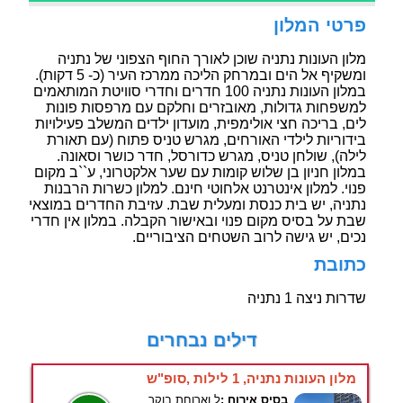
פרטי המלון
מלון העונות נתניה שוכן לאורך החוף הצפוני של נתניה
ומשקיף אל הים ובמרחק הליכה ממרכז העיר (כ- 5 דקות).
במלון העונות נתניה 100 חדרים וחדרי סוויטת המותאמים
למשפחות גדולות, מאובזרים וחלקם עם מרפסות פונות
לים, בריכה חצי אולימפית, מועדון ילדים המשלב פעילויות
בידוריות לילדי האורחים, מגרש טניס פתוח (עם תאורת
לילה), שולחן טניס, מגרש כדורסל, חדר כושר וסאונה.
במלון חניון בן שלוש קומות עם שער אלקטרוני, ע``ב מקום
פנוי. למלון אינטרנט אלחוטי חינם. למלון כשרות הרבנות
נתניה, יש בית כנסת ומעלית שבת. עזיבת החדרים במוצאי
שבת על בסיס מקום פנוי ובאישור הקבלה. במלון אין חדרי
נכים, יש גישה לרוב השטחים הציבוריים.
כתובת
שדרות ניצה 1 נתניה
דילים נבחרים
מלון העונות נתניה, 1 לילות ,סופ"ש
בסיס אירוח :
ל.וארוחת בוקר