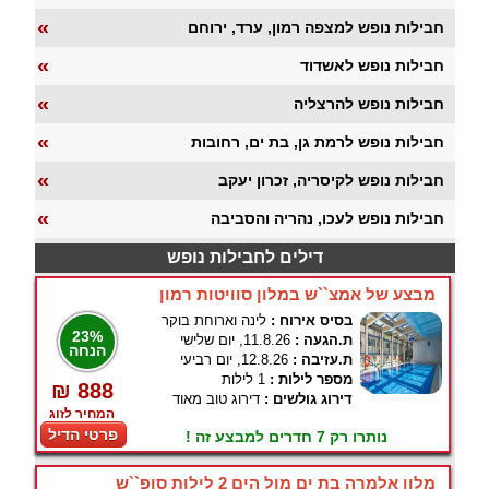
«
חבילות נופש למצפה רמון, ערד, ירוחם
«
חבילות נופש לאשדוד
«
חבילות נופש להרצליה
«
חבילות נופש לרמת גן, בת ים, רחובות
«
חבילות נופש לקיסריה, זכרון יעקב
«
חבילות נופש לעכו, נהריה והסביבה
דילים לחבילות נופש
מבצע של אמצ``ש במלון סוויטות רמון
בסיס אירוח :
לינה וארוחת בוקר
23%
ת.הגעה :
11.8.26, יום שלישי
הנחה
ת.עזיבה :
12.8.26, יום רביעי
מספר לילות :
1 לילות
₪ 888
דירוג גולשים :
דירוג טוב מאוד
המחיר לזוג
פרטי הדיל
נותרו רק 7 חדרים למבצע זה !
מלון אלמרה בת ים מול הים 2 לילות סופ``ש