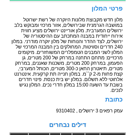
פרטי המלון
מלון חדש מקבוצת מלונות היוקרה של רשת ישרוטל
במושבה הגרמנית שבירושלים, אזור מרכזי ומבוקש בלב
ירושלים המערבית. מלון אוריינט ירושלים מציע חווית
אירוח ייחודית במבנה המתכתב עם ההיסטוריה של
ירושלים, לצד ההדר והנוחות של מלון יוקרה מודרני. במלון
240 חדרים וסוויטות, המחולקים בין המבנה המרכזי של
המלון לשני המבנים הטמפלרים המשוחזרים. מיקומים
מרכזיים: מתחם התחנה במרחק של 200 מטרים, גן
הפעמון, במרחק 200 מטרים, משכנות שאננים, במרחק
מטרים, תיאטרון החאן כ-300 מטרים, הכותל המערבי,
קצת פחות מ-2 ק``מ. במלון חנייה תת קרקעית. אינטרנט
אלחוטי ללא תשלום. במלון יש בית כנסת. פינוי חדרים
בשבת עד השעה 15:00 במלון חדרי נכים. המלון נגיש
לנכים.
כתובת
עמק רפאים 3 ירושלים , 9310402
דילים נבחרים