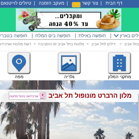
דף הבית
|
צור קשר
|
מעקב הזמנה
|
טיולים לוייטנאם
|
לים בארץ
|
חופשה באילת
|
חופשה בים המלח
|
חופשה בטברי
<
דילים לתל אביב
<
מלונות בתל אביב יפו והסביבה
<
רשת מלונות אורכידא
מתקני המלון
גלריה
מפה
מלון הרברט מונופול תל אביב