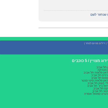
 שנחזור לשם
|
דילים מהיום למחר
|
רוג מצויין / 5 כוכבים
 תל אביב
 פנורמה
און פלאזה תל אביב
ודס תל אביב
סנס תל אביב
און פלאזה סיטי סנטר
יי הצוק תל אביב
יאל ביץ` תל אביב
קס תל אביב
אי תל אביב
ברט סמואל אופרה