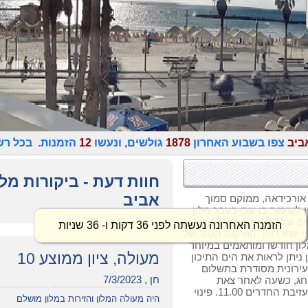
ביב
צפו בשבוע האחרון
1878
גולשים, ונעשו
12
הזמנות. בכל רש
חוות דעת - ביקורות מל
אביב
אורכידאה, ממוקם סמוך
 לשימור בו שכן בעבר מלון
ם של תל אביב. מלון בוטיק
 יוצא דופן. המיקום הטוב של
מלון חודשו ומותאמים במיוחד
מעולה, ציון ממוצע 10
 ניתן לראות את הים התיכון
 עירונית מסודרת בתשלום
חן , 7/3/2023
 חג, כשעה לאחר צאת
השבת/חג, קבלת חדרים החל מהשעה 16.00 עזיבת החדרים 11.00. פינוי
היה מעולה המלון והזירות במלון מושלם