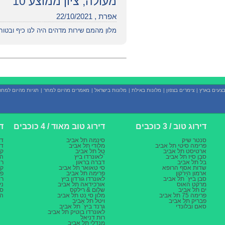
מעולה, ציון ממוצע 10
אפרת , 22/10/2021
מלון מהמם שירות מדהים היה לנו כיף ובטוח
צעים בארץ
|
צימרים בצפון
|
מלונות באילת
|
מלונות בישראל
|
מאמרים מהיום למחר
|
תגיות מהיום למחר
דירוג טוב / 3 כוכבים
דירוג טוב מאוד / 4 כוכבים
די
סנטר שיק
סינמה תל אביב
דן
פרימה סיטי תל אביב
מלודי תל אביב
דן
ארטיסט תל אביב
טל תל אביב
קר
סבן סיז תל אביב
לאונרדו ביץ`
הר
בל תל אביב
דברה בראון
רנ
שדות אסף הרופא
סי טאואר תל אביב
קר
ארמון הירקון
פרימה תל אביב
פל
סבן ביץ` תל אביב
לאונרדו גורדון ביץ
רו
מרקט האוס
אורכידאה תל אביב
ני
ים תל אביב
שלום & רילקס
סט
פרימה 75 תל אביב
מלון סי נט תל אביב
הר
פבריק תל אביב
ויטל תל אביב
סאם ובלונדי
גרנד ביץ` תל אביב
לאונרדו בוטיק תל אביב
רות דניאל
מנדלי תל אביב