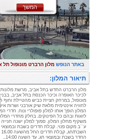
המשך
באתר הנופש
מלון הרברט מונופול תל א
תיאור המלון:
מלון הרברט החדש בתל אביב, מרשת מלונות 
לכיכר האופרה וכיכר הכנסת בתל אביב, בבניין
מונופול, במרחק חציית כביש מהטיילת וחוף הי
לחוויה אינטימית מלאת שיק אורבני ושרות אישי
המלון הופך אותו למלון פופולרי ונוח. חדרי ה
לזוגות ובהם כל הפינוקים. בחלק מחדרי המלון
משקיף מחלון המלון. סמוך למלון ישנה חנייה
ע``ב מקום פנוי. קבלת חדרים בשבת ובמוצאי
החדר בשבת ובמוצאי חג, עד השעה 14:00..