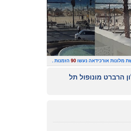
ת מלונות אורכידאה נעשו
90
הזמנות .
ון הרברט מונופול תל