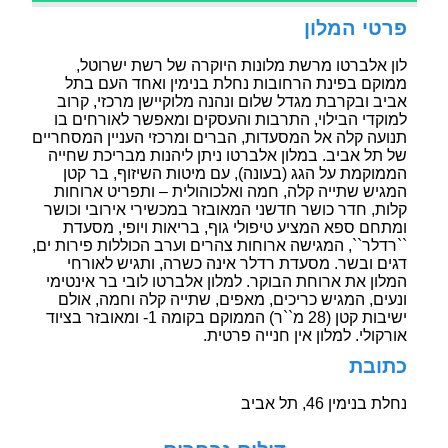
פרטי המלון
לון אלברטו מרשת מלונות היוקרה של רשת ישרוטל,
ממוקם בפינת הרחובות נחלת בנימין ואחד העם בתל
אביב ובקרבת מגדל שלום ונהנה מלוקיישן מרכזי, קרוב
למוקדי הבילוי, התרבות והעסקים ומאפשר לאורחים בו
תנועה קלה אל המסעדות, הברים ומרכזי העניין המסחריים
של תל אביב. במלון אלברטו ניתן ליהנות מבריכת שחייה
הממוקמת על הגג (בעונה), עם מיטות השיזוף, בר קטן
המגיש שתייה קלה, חמה ואלכוהולית – ותפריט ארוחות
קלות, חדר כושר חדשני המאובזר במכשירי אירובי וכושר
ומתחם ספא המציע טיפולי גוף, בריאות ויופי, מסעדת
``רדלר``, המגישה ארוחות צהרים וערב הכוללות פירות ים,
דגים ובשר. מסעדת רדלר אינה כשרה, ותגיש לאורחי
המלון את ארוחת הבוקר. למלון אלברטו לובי בר אינטימי
ונעים, המגיש כריכים, מאפים, שתייה קלה וחמה, אולם
ישיבות קטן (28 מ``ר) הממוקם בקומה 1- ומאובזר בציוד
אורקולי. למלון אין חנייה פרטית.
כתובת
נחלת בנימין 46, תל אביב