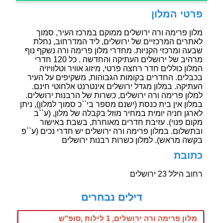
פרטי המלון
מלון פרימה ורה ירושלים ממוקם במרכז העיר, סמוך
לאתרים המרכזיים של ירושלים, ליד המדרחוב, נחלת
שבעה ומרכזי הקניות. מחדרי מלון פרימה ורה נשקף נוף
מרהיב של ירושלים העתיקה והחדשה . כל 120 חדרי
המלון כוללים חדר רחצה פרטי, מיזוג אוויר וטלוויזיה
בכבלים. החדרים בקומות הגבוהות, משקיפים על העיר
העתיקה. במלון מגדל ירושלים אינטרנט אלחוטי חינם.
למלון פרימה ורה ירושלים, כשרות של הרבנות ירושלים.
במלון אין בית כנסת (ישנם מספר בי``כ סמוך למלון), ניתן
לארגן חניה יומית במחיר מוזל בקבלה של מלון, (ע``ב
מקום פנוי). עזיבת חדרים מאוחרת, בשבת באישור
ובתשלום. במלון פרימה ורה ירושלים יש חדרי נכים (ע``פ
בקשה מראש). למלון כשרות רבנות ירושלים
כתובת
רחוב הילל 23 ירושלים
דילים נבחרים
מלון פרימה ורה ירושלים, 1 לילות ,סופ"ש