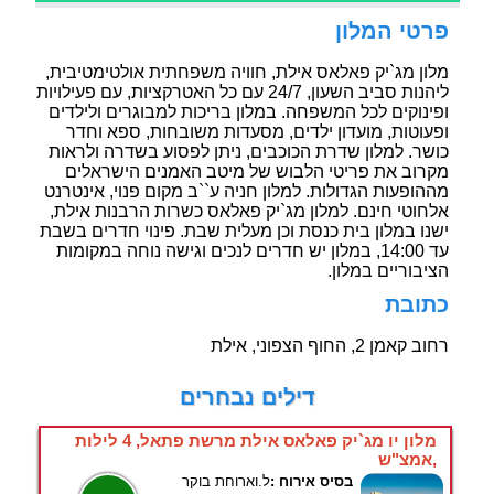
פרטי המלון
מלון מג`יק פאלאס אילת, חוויה משפחתית אולטימטיבית,
ליהנות סביב השעון, 24/7 עם כל האטרקציות, עם פעילויות
ופינוקים לכל המשפחה. במלון בריכות למבוגרים ולילדים
ופעוטות, מועדון ילדים, מסעדות משובחות, ספא וחדר
כושר. למלון שדרת הכוכבים, ניתן לפסוע בשדרה ולראות
מקרוב את פריטי הלבוש של מיטב האמנים הישראלים
מההופעות הגדולות. למלון חניה ע``ב מקום פנוי, אינטרנט
אלחוטי חינם. למלון מג`יק פאלאס כשרות הרבנות אילת,
ישנו במלון בית כנסת וכן מעלית שבת. פינוי חדרים בשבת
עד 14:00, במלון יש חדרים לנכים וגישה נוחה במקומות
הציבוריים במלון.
כתובת
רחוב קאמן 2, החוף הצפוני, אילת
דילים נבחרים
מלון יו מג`יק פאלאס אילת מרשת פתאל, 4 לילות
,אמצ"ש
בסיס אירוח :
ל.וארוחת בוקר