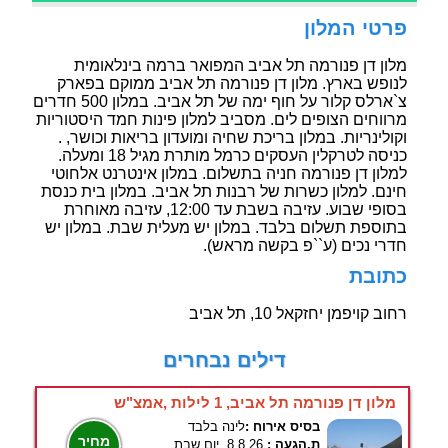
פרטי המלון
מלון דן פנורמה תל אביב המפואר ברמה בינלאומית
לנופש בארץ. מלון דן פנורמה תל אביב ממוקם בפארק
צ`ארלס קלור על חוף ימה של תל אביב. במלון 500 חדרים
מרווחים הצופים לים. מסביב למלון פינות חמד היסטוריות
וקולינריות. במלון בריכת שחיה ומועדון בריאות וכושר, .
כניסה לטרקלין העסקים כרמל מותרת מגיל 18 ומעלה.
למלון דן פנורמה חניה בתשלום. במלון אינטרנט אלחוטי
חינם. למלון כשרות של רבנות תל אביב. במלון בית כנסת
בסופי שבוע. עזיבה בשבת עד 12:00, עזיבה מאוחרת
בתוספת תשלום בלבד. במלון יש מעלית שבת. במלון יש
חדרי נכים (ע``פ בקשה מראש).
כתובת
רחוב קויפמן יחזקאל 10, תל אביב
דילים נבחרים
מלון דן פנורמה תל אביב, 1 לילות ,אמצ"ש
בסיס אירוח :
לינה בלבד
מחיר
ת.הגעה :
8.8.26, יום שבת