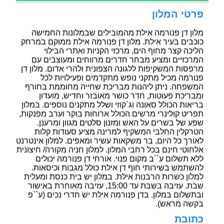
פרטי המלון
מלון דן פנורמה אילת מהמובילים שבמלונות החמישה
כוכבים בעיר אילת. מלון דן פנורמה אילת ממוקם במרחק
הליכה קצר מחוף הים, מרכזי הקניות ואתרי הבילוי
המרכזיים ומציע מבחר חדרים מרווחים ומעוצבים עם
מרפסות המשקיפות ללגונה הצפונית ולהרי אדום. מלון דן
פנורמה מכיל מתקני נופש מתקדמים ופעילויות לכל
המשפחה. ניתן ליהנות מבריכת שחייה מחוממת בחורף
ומבריכת פעוטות, חדר כושר מאובזר וחדיש, מועדון
בריאות הכולל סאונה וג`קוזי ושלל מתקנים נוספים. במלון
תפריט קולינרי מרשים הכולל ארוחות בוקר וערב מפנקות,
שפע של בשרים על האש ומזנון סלטים מגוון ומרענן.
הטרקלין החלבי המשקיף למרינה מציע סעודות קלות
לאורך כל היום, בר משקאות עשיר ומאפים. למלון אינטרנט
אלחוטי חינם בכל רחבי המלון. למלון חניה מקורה/ חיצונית
ללא תשלום ע``ב מקום פנוי. אורחי דן פנורמה יכולים
להשתמש בשירותי חוף דן אילת כולל מגבות וכיסאות.
למלון כשרות הרבנות אילת. במלון יש בית כנסת ומעלית
שבת. עזיבה בשבת עד 15:00, עזיבה מאוחרת באישור
ובתשלום במלון. בדן פנורמה אילת יש חדרי נכים (ע``פ
בקשה מראש).
כתובת