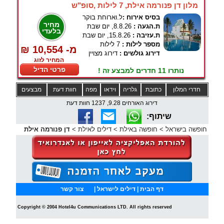
מלון דן פנורמה אילת, 7 לילות ,סופ"ש
בסיס אירוח :
ל.וארוחת בוקר
מחיר
ת.הגעה :
8.8.26, יום שבת
בלעדי
ת.עזיבה :
15.8.26, יום שבת
מספר לילות :
7 לילות
₪ 10,554 -מ
דירוג גולשים :
דירוג מצויין
המחיר לזוג
פרטי הדיל
נותרו 11 חדרים למבצע זה !
חדרי המלון
כתובת
גלריה
וידאו
מפה
חוות דעת
מבצעים
דירוג האורחים 9.28, 1237 חוות דעת
שיתוף:
חופשה בישראל
>
חופשה באילת
>
דילים לאילת
>
דן פנורמה אילת
דף הבית
| דילים לישראל |
צור קשר
Copyright © 2004 Hotel4u Communications LTD. All rights reserved