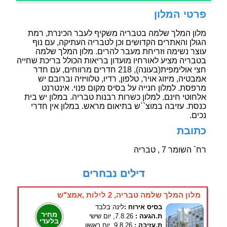
פרטי המלון
מלון המלך שלמה בטבריה משקיף לעבר הכינרת, רמת
הגולן והאתרים הקדושים וכן לטבריה העתיקה, עם נוף
עוצר נשימה וזריחת מעבר להרים. מלון המלך שלמה
בטבריה מציע לאורחיו מועדון בריאות הכולל בריכת שחייה
חצי אולימפית(בעונה), 218 חדרים מרווחים, עם חדר
אמבטיה, מיזוג אויר, טלפון, רדיו, טלוויזיה וברובם יש
מרפסת. למלון חנייה על בסיס מקום פנוי. אינטרנט
אלחוטי חינם. למלון כשרות רבנות טבריה. במלון יש בית
כנסת. עזיבה במוצ``ש בתיאום מראש. במלון אין חדרי
נכים.
כתובת
רח` השומר 7 , טבריה
דילים נבחרים
מלון המלך שלמה טבריה, 2 לילות ,אמצ"ש
בסיס אירוח :
לינה בלבד
מחיר
ת.הגעה :
7.8.26, יום שישי
בלעדי
ת.עזיבה :
9.8.26, יום ראשון