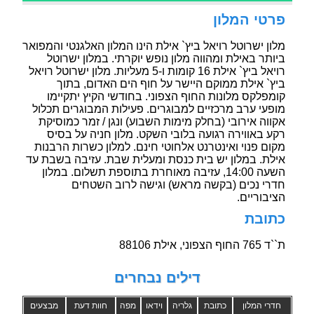
פרטי המלון
מלון ישרוטל רויאל ביץ` אילת הינו המלון האלגנטי והמפואר
ביותר באילת ומהווה מלון נופש יוקרתי. במלון ישרוטל
רויאל ביץ` אילת 16 קומות ו-5 מעליות. מלון ישרוטל רויאל
ביץ` אילת ממוקם היישר על חוף הים האדום, בתוך
קומפלקס מלונות החוף הצפוני. בחודשי הקיץ יתקיימו
מופעי ערב מרכזיים למבוגרים. פעילות המבוגרים תכלול
אקווה אירובי (בחלק מימות השבוע) ונגן / זמר כמוסיקת
רקע באווירה רגועה בלובי השקט. מלון חניה על בסיס
מקום פנוי ואינטרנט אלחוטי חינם. למלון כשרות הרבנות
אילת. במלון יש בית כנסת ומעלית שבת. עזיבה בשבת עד
השעה 14:00, עזיבה מאוחרת בתוספת תשלום. במלון
חדרי נכים (בקשה מראש) וגישה לרוב השטחים
הציבוריים.
כתובת
ת``ד 765 החוף הצפוני, אילת 88106
דילים נבחרים
חדרי המלון
כתובת
גלריה
וידאו
מפה
חוות דעת
מבצעים