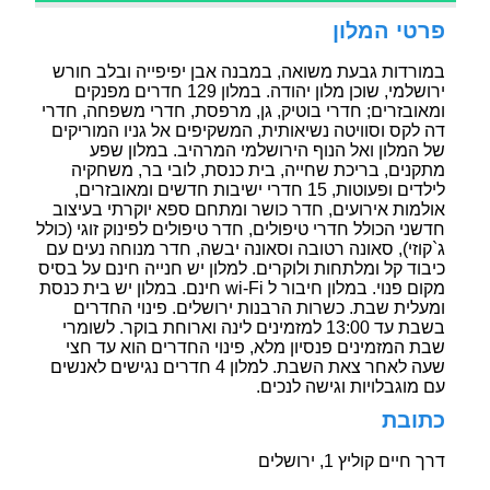
פרטי המלון
במורדות גבעת משואה, במבנה אבן יפיפייה ובלב חורש
ירושלמי, שוכן מלון יהודה. במלון 129 חדרים מפנקים
ומאובזרים; חדרי בוטיק, גן, מרפסת, חדרי משפחה, חדרי
דה לקס וסוויטה נשיאותית, המשקיפים אל גניו המוריקים
של המלון ואל הנוף הירושלמי המרהיב. במלון שפע
מתקנים, בריכת שחייה, בית כנסת, לובי בר, משחקיה
לילדים ופעוטות, 15 חדרי ישיבות חדשים ומאובזרים,
אולמות אירועים, חדר כושר ומתחם ספא יוקרתי בעיצוב
חדשני הכולל חדרי טיפולים, חדר טיפולים לפינוק זוגי (כולל
ג`קוזי), סאונה רטובה וסאונה יבשה, חדר מנוחה נעים עם
כיבוד קל ומלתחות ולוקרים. למלון יש חנייה חינם על בסיס
מקום פנוי. במלון חיבור ל wi-Fi חינם. במלון יש בית כנסת
ומעלית שבת. כשרות הרבנות ירושלים. פינוי החדרים
בשבת עד 13:00 למזמינים לינה וארוחת בוקר. לשומרי
שבת המזמינים פנסיון מלא, פינוי החדרים הוא עד חצי
שעה לאחר צאת השבת. למלון 4 חדרים נגישים לאנשים
עם מוגבלויות וגישה לנכים.
כתובת
דרך חיים קוליץ 1, ירושלים