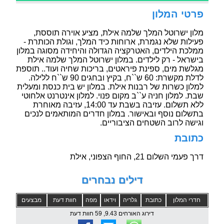
פרטי המלון
מלון ישרוטל המלך שלמה אילת, מציע אוירה תוססת,
פעילות שלא נגמרת, ארוחות כיד המלך, וגולת הכותרת -
ממלכת הילדים, האטרקציה הגדולה והיחידה מסוגה במלון
בישראל - רק לילדים. במלון ישרוטל המלך שלמה אילת
מגלשת מים, ספינת פיראטים, בריכות שחיה ועוד.. תוספת
לדלת מקשרת: 60 ש``ח, בקיץ ובחגים 90 ש``ח ללילה.
למלון כשרות של רבנות אילת. במלון יש בית כנסת ומעלית
שבת. למלון חניה ע``ב מקום פנוי. למלון אינטרנט אלחוטי
ללא תשלום. עזיבה בשבת עד 14:00, עזיבה מאוחרת
בתשלום נוסף ובאישור. במלון חדרים המותאמים לנכים
וגישה לרוב השטחים הציבוריים.
כתובת
דרך פעמי השלום 21, החוף הצפוני, אילת
דילים נבחרים
חדרי המלון
כתובת
גלריה
וידאו
מפה
חוות דעת
מבצעים
דירוג האורחים 9.43, 59 חוות דעת