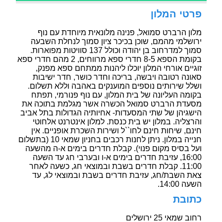
פרטי המלון
מלון הרברט סמואל, פנינה מלונאית מיוחדת עם נוף
ירושלמי מהמם, שוכן בכיכר ציון סמוך לנחלת השבעה
סמוך למדרחוב בן יהודה וכולל 137 סוויטות מפוארות.
בקומת הספא 8-5 חדרי ספא מרווחים, 2 מהם חדרי ספא
זוגיים אורחי המלון יוכלו ליהנות ממתחם ספא מפנק,
סאונה רטובה ויבשה, בריכה וחדר כושר, חדר ישיבות
ושלל שירותים נוספים המוענקים באהבה וללא תשלום.
בקומה העליונה של בית המלון, עם נוף פנורמי, תפתח
מסעדת הרברט סמואל הכשרה אשר מגלמת בתוכה את
הישגיהן של שתי המסעדות- אחיותיה הגדולות בתל אביב
והרצליה. במלון יש בית כנסת. למלון אינטרנט אלחוטי
חינם, שיחות חינם לחו``ל ושירות השכרת אופניים. אין
חנייה במלון. ניתן לחנות רכבים בחניון שמאי 10 (בתשלום
ועל בסיס מקום פנוי). קבלת חדרים בימים א-ה מהשעה
16:00, עזיבת חדרים בימים א-ו ובערבי חג עד השעה
11:00. קבלת חדרים בשבת ובמוצאי חג, כשעה לאחר
צאת השבת/חג, עזיבת חדרים בשבת ובמוצאי לג, עד
השעה 14:00.
כתובת
רחוב שמאי 25 ירושלים