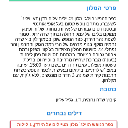
פרטי המלון
כפר הנופש הוילג` מלון מטיילים על הירדן (תאי ויליג`
לשעבר), מתחם נופש קסום בעל אופי אותנטי
ובסטנדרטים גבוהים של אירוח, נוחות, שלווה ופינוק
ממוקם בליבו של עמק החולה ובתוך שדה ירוק, סמוך
לשפת נהר הירדן. כפר הנופש שוכן בסמוך לקיבוץ שדה
נחמיה מוקף בנוף מדהים של הרי רמת הגולן והחרמון והרי
נפתלי. 72 סוויטות המלון מצוידות בג`קוזי מפנק ורמת
אבזור גבוהה במיוחד. במתחם הסוויטות ניתן ליהנות
(בעונה) מבריכת שחייה מרהיבה ביופייה וכן בריכת
פעוטות מוצלת. עזיבת חדרים בשבת עד 15:00, עזיבה
במוצ``ש לדתיים, בתיאום ובאישור. לכפר הנופש כשרות
הרבנות קירית שמונה. 3 חדרים מונגשים, ללא ג`קוזי, עם
מקלחון.
כתובת
קיבוץ שדה נחמיה, ד.נ. גליל עליון
דילים נבחרים
כפר הנופש הוילג` מלון מטיילים על הירדן, 1 לילות