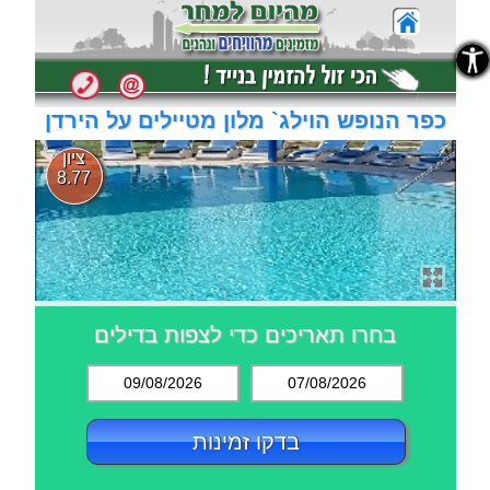
נגישות
נגישות
כפר הנופש הוילג` מלון מטיילים על הירדן
ציון
8.77
בחרו תאריכים כדי לצפות בדילים
09/08/2026
07/08/2026
בדקו זמינות