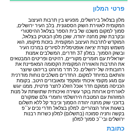
פרטי המלון
מלון בצלאל בירושלים, מפגיש בין תרבות העיצוב
המקומית לאווירת השוק הססגונית. בלב העיר ירושלים,
סמוך למקום משכנו של בית הספר בצלאל ההיסטורי
ובקרבת שוק מחנה יהודה, שוכן מלון הבוטיק בצלאל,
המוקדש לתרבות העיצוב המקומית. בזכות מיקומו, הוא
משמש נקודת יציאה אופטימלית לסיורים במרכז העיר
ובשוק הסמוך. במלון 37 חדרים, המשלבים אמנות
ישראלית עם חומרים מקוריים, רהיטים ופריטים המבטאים
את התרבות והאווירה המקומית הקסומה המאפיינת את
רחובותיה של ירושלים. כל חדר מרוהט בריהוט שיוצר
והותאם במיוחד למקום. החדרים משלבים נוחות מודרנית
עם מגע מקומי איכותי ומוקפד ומאובזרים היטב. בקומת
הכניסה ממוקם חדר אוכל הזולג לחצר פרטית, ממנו יוגש
לאורחים ארוחת בוקר עשירה ואיכותית שתושתת על מנות
המזוהות עם המטבח הירושלמי וחומרי גלם שמקורם
בדוכני שוק מחנה יהודה הסמוך וכיבוד קל ללא תשלום
בשעות אחר הצהריים. למלון בצלאל חדרי נכים ע``פ
בקשה וחניה סמוכה (בתשלום) למלון כשרות רבנות
ירושלים ובי``כ סמוך למלון
כתובת