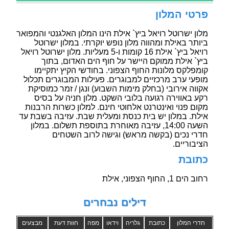
פרטי המלון
מלון ישרוטל רויאל ביץ` אילת הינו המלון האלגנטי והמפואר
ביותר באילת ומהווה מלון נופש יוקרתי. במלון ישרוטל
רויאל ביץ` אילת 16 קומות ו-5 מעליות. מלון ישרוטל רויאל
ביץ` אילת ממוקם היישר על חוף הים האדום, בתוך
קומפלקס מלונות החוף הצפוני. בחודשי הקיץ יתקיימו
מופעי ערב מרכזיים למבוגרים. פעילות המבוגרים תכלול
אקווה אירובי (בחלק מימות השבוע) ונגן / זמר כמוסיקת
רקע באווירה רגועה בלובי השקט. מלון חניה על בסיס
מקום פנוי ואינטרנט אלחוטי חינם. למלון כשרות הרבנות
אילת. במלון יש בית כנסת ומעלית שבת. עזיבה בשבת עד
השעה 14:00, עזיבה מאוחרת בתוספת תשלום. במלון
חדרי נכים (בקשה מראש) וגישה לרוב השטחים
הציבוריים.
כתובת
רחוב הים 1, החוף הצפוני, אילת
דילים נבחרים
חדרי המלון
כתובת
גלריה
וידאו
מפה
חוות דעת
מבצעים