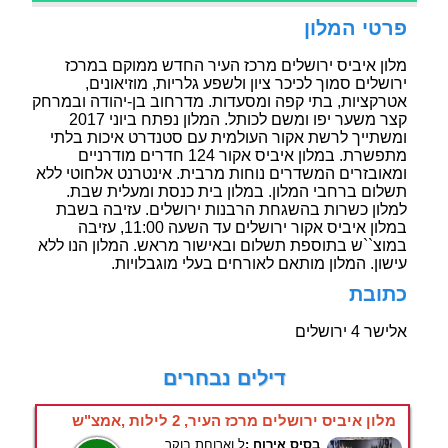
פרטי המלון
מלון איביס ירושלים מרכז העיר החדש ממוקם במרכז
ירושלים סמוך לכיכר ציון ולשפע גלריות, מוזיאונים,
אטרקציות, בתי קפה ומסעדות. מדרחוב בן-יהודה ובמרחק
קצר משער יפו ומשם לכותל. המלון נפתח ביוני 2017
ומשתייך לרשת אקור העולמית עם סטנדרט איכות בלתי
מתפשרת. במלון איביס אקור 124 חדרים מודרניים
ומאובזרים המשדרים נוחות מרבית. אינטרנט אלחוטי ללא
תשלום ברחבי המלון. במלון בית כנסת ומעלית שבת.
למלון כשרות בהשגחת הרבנות ירושלים. עזיבה בשבת
במלון איביס אקור ירושלים עד השעה 11:00, עזיבה
במוצ``ש בתוספת תשלום ובאישור מראש. המלון הנו ללא
עישון. המלון מותאם לאורחים בעלי מוגבלויות.
כתובת
אלישר 4 ירושלים
דילים נבחרים
מלון איביס ירושלים מרכז העיר, 2 לילות ,אמצ"ש
בסיס אירוח :
ל.וארוחת בוקר