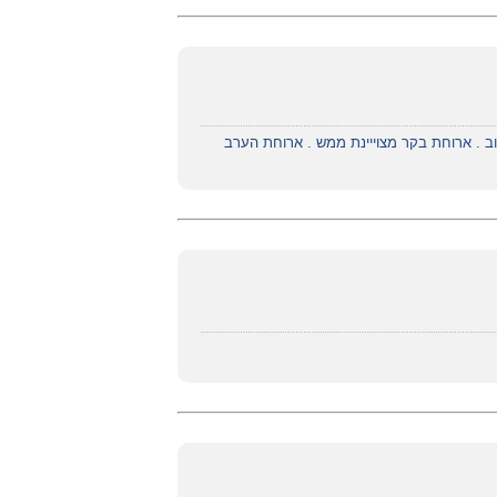
שוב . ארוחת בקר מצוייינת ממש . ארוחת הערב