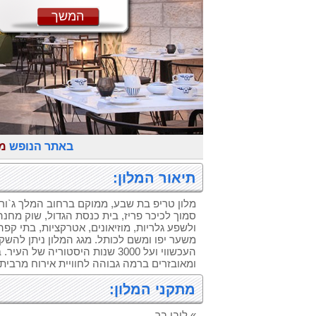
המשך
באתר הנופש
מל
תיאור המלון:
מלון טריפ בת שבע, ממוקם ברחוב המלך ג`ורג
סמוך לכיכר פריז, בית כנסת הגדול, שוק מחנה
ולשפע גלריות, מוזיאונים, אטרקציות, בתי קפ
משער יפו ומשם לכותל. מגג המלון ניתן להשקי
ומאובזרים ברמה גבוהה לחוויית אירוח מרבית.
מתקני המלון:
» לובי בר