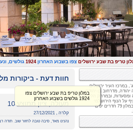
ון טריפ בת שבע ירושלים
צפו בשבוע האחרון
1924
גולשים, ונע
חוות דעת - ביקורות מל
`, במרכז העיר ירושלים
 יהודה, מדרחוב בן-יהודה
ה ומסעדות, ובמרחק הליכה
ף על הנוף הירושלמי
מעולה, ציון ממוצע 10
העכשווי ועל 3000 שנות היסטוריה של העיר. במלון 79 חדרים יפים
קלרה , 27/12/2021
נהנינו מאד, סיבה טובה לחזור שוב. תודה רב