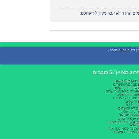
ים החדר לא עבר ניקיון לידיעתכם.
|
דילים מהיום למחר
|
רוג מצויין / 5 כוכבים
רט קראון פלאזה
 פנורמה ירושלים
לך דוד ירושלים
ונרדו פלאזה ירושלים
ונרדו ירושלים
מים קרית ענבים
 ירושלים
ודת דוד
ילא ירושלים
בל ירושלים
ברט סמואל
ריינט ירושלים
סלנד ריזורט מעלה
ומים
מונד ספא נווה אילן
יאטרון ירושלים