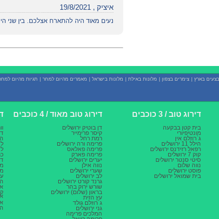
איציק , 19/8/2021
נעים מאוד היה להתארח אצלכם. בין שני הימ
צעים בארץ
|
צימרים בצפון
|
מלונות באילת
|
מלונות בישראל
|
מאמרים מהיום למחר
|
תגיות מהיום למחר
דירוג טוב / 3 כוכבים
דירוג טוב מאוד / 4 כוכבים
די
בית קטן בבקעה
דן בוטיק ירושלים
וו
מונטיפיורי
קיסר פרימייר
דן
ג`רוזלם אין
רמת רחל
המ
הילל 11 ירושלים
פרימה ורה ירושלים
לא
רפאל רזידנס ירושלים
פרימה פאלאס
לא
קוק 7 ירושלים
פרימה פארק
כר
סיטי סנטר ירושלים
יערים ירושלים
דן
נווה שלום
נווה אילן
מצ
פוסט ירושלים
שערי ירושלים
ממ
בית שמואל ירושלים
לב ירושלים
ענ
גרנד קורט ירושלים
הר
שורש ירוק בהר
או
בראון (שלום) ירושלים
קא
אד
עץ הזית
אל
ג`רוזלם גולד
הת
גני ירושלים
המלכים פרימה