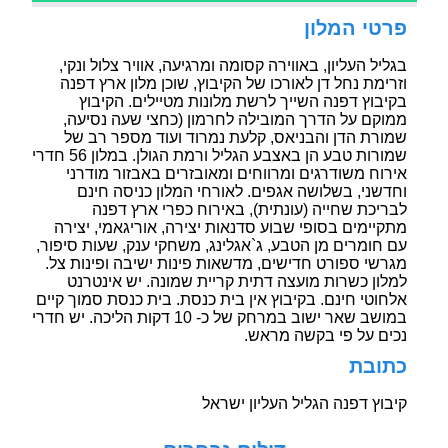
פרטי המלון
בגליל העליון, באווירה קסומה ומרגיעה, אוויר צלול ונקי,
וזרימת נחל דן לאורכו של הקיבוץ, שוכן מלון ארץ דפנה
בקיבוץ דפנה השייך לרשת מלונות מטיילים. הקיבוץ
ממוקם על הדרך המובילה לחרמון (כחצי שעה נסיעה,
שמורת הדן והבניאס, קלעת נמרוד ועוד מספר רב של
שמורות טבע הן באצבע הגליל ורמת הגולן. במלון 56 חדרי
אירוח משודרגים ומרווחים ומאובזרים באבזור מודרני
וחדשני, בשלושה אגפים. לאורחי המלון כניסה חינם
לבריכת שחייה (עונתית), באירוח כפרי ארץ דפנה
מתקיימים בסופי שבוע סדנאות יצירה, אוריגאמי, יצירה
עם חומרים מן הטבע, ג`אגלינג, משחקי ענק, שעות סיפור,
מגרשי ספורט חדישים, מדשאות פינות ישיבה ופינות צל.
למלון כשרות מועצה דתית קריית שמונה. יש אינטרנט
אלחוטי חינם. בקיבוץ אין בית כנסת. בית כנסת סמוך קיים
במושב שאר ישוב במרחק של כ- 10 דקות הליכה. יש חדרי
נכים על פי בקשה מראש.
כתובת
קיבוץ דפנה הגליל העליון ישראל